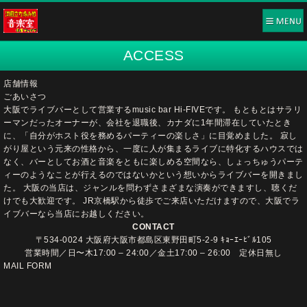
ACCESS
店舗情報
ごあいさつ
大阪でライブバーとして営業するmusic bar Hi-FIVEです。 もともとはサラリ
ーマンだったオーナーが、会社を退職後、カナダに1年間滞在していたとき
に、「自分がホスト役を務めるパーティーの楽しさ」に目覚めました。 寂し
がり屋という元来の性格から、一度に人が集まるライブに特化するハウスでは
なく、バーとしてお酒と音楽をともに楽しめる空間なら、しょっちゅうパーテ
ィーのようなことが行えるのではないかという想いからライブバーを開きまし
た。 大阪の当店は、ジャンルを問わずさまざまな演奏ができますし、聴くだ
けでも大歓迎です。 JR京橋駅から徒歩でご来店いただけますので、大阪でラ
イブバーなら当店にお越しください。
CONTACT
〒534-0024 大阪府大阪市都島区東野田町5-2-9 ｷｮｰｴｰﾋﾞﾙ105
営業時間／日〜木17:00 – 24:00／金土17:00 – 26:00 定休日無し
MAIL FORM