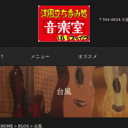
〒534-0024 
？
メニュー
オススメ
台風
｜HOME
>
BLOG
> 台風