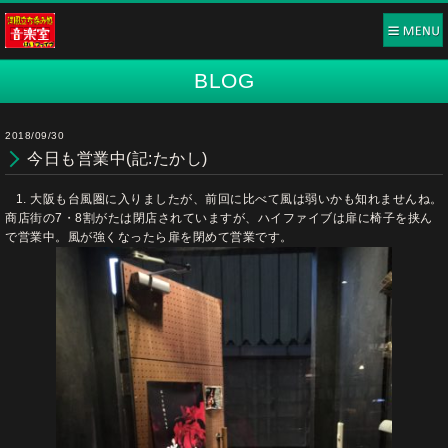
BLOG
2018/09/30
今日も営業中(記:たかし)
大阪も台風圏に入りましたが、前回に比べて風は弱いかも知れませんね。
商店街の7・8割がたは閉店されていますが、ハイファイブは扉に椅子を挟ん
で営業中。風が強くなったら扉を閉めて営業です。