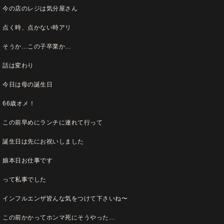
今の店のレジは気分屋さん
点く時、点かない時アリ
そうか…この子卒業か…
話は変わり
今日は母の誕生日
66歳オメ！
この前早めにランチに連れて行って
誕生日は先にお祝いしました
娘本日お仕事です
って私事でした
インフルエンザ皆んな気をつけて下さいね〜
この前かかってホンマ死にそうやった…