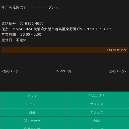
今日も元気にオーーーーーープンッ
電話番号 06-6352-4656
住所 〒534-0024 大阪府大阪市都島区東野田町5-2-9 ｷｮｰｴｰﾋﾞﾙ105
営業時間 20:00～5:00
定休日 不定休
STAFF BLOG
<前のページ
BLOG一覧
次のページ>
トップ
どんな店？
メニュー
オススメ
設備
アクセス
問い合わせ
Q&A