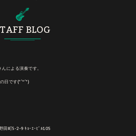
TAFF BLOG
田 さんによる演奏です。
す(*´꒳`*)
5-2-9 ｷｮｰｴｰﾋﾞﾙ105