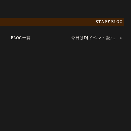
STAFF BLOG
BLOG一覧
»
今日はDJイベント 記:フミヤ