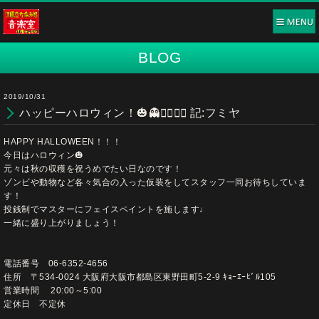
BLOG
2019/10/31
ハッピーハロウィン！🎃👻🧟‍♀️🧟‍♂️ 記:フミヤ
HAPPY HALLOWEEN！！！
今日はハロウィン🎃
元々は秋の収穫を祝うめでたい日なのです！
ゾンビや動物など各々気合の入った仮装をしてスタッフ一同お待ちしていま
す！
投銭制でマスターにフェイスペイントを施します♩
一緒に盛り上がりましょう！
電話番号 06-6352-4656
住所 〒534-0024 大阪府大阪市都島区東野田町5-2-9 ｷｮｰｴｰﾋﾞﾙ105
営業時間 20:00～5:00
定休日 不定休