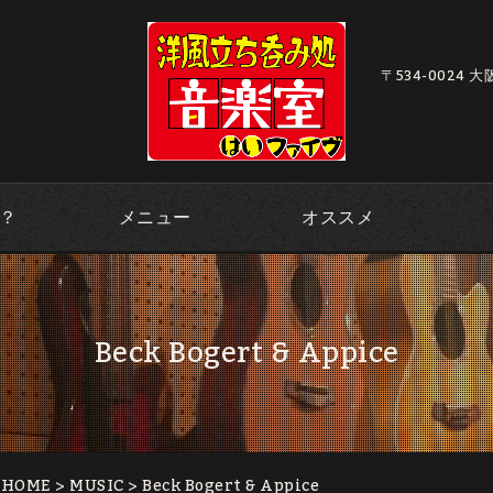
〒534-0024 
？
メニュー
オススメ
Beck Bogert & Appice
｜HOME
>
MUSIC
> Beck Bogert & Appice