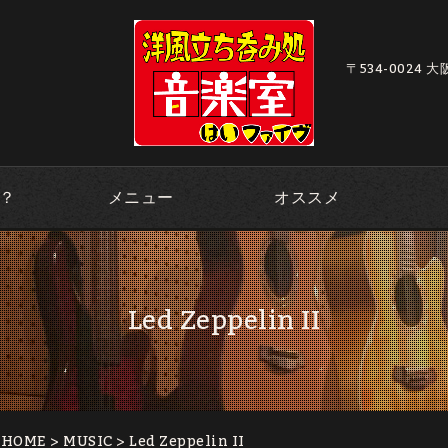
〒534-0024 
？
メニュー
オススメ
Led Zeppelin II
｜HOME
>
MUSIC
> Led Zeppelin II