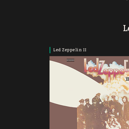
L
Led Zeppelin II