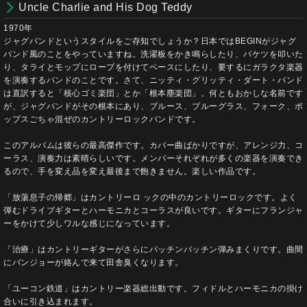
Uncle Charlie and His Dog Teddy
1970年
ジャグバンドというスタイルをご存知でしょうか？日本ではBEGINがジャグ
バンド風のことをやっていますね。洗濯板をかき鳴らしたり、バケツを叩いた
り、タライとモップにロープを付けてベースにしたり、要するにガラクタ楽器
を演奏するバンドのことです。さて、ニッティ・グリッティ・ダート・バンド
は直訳すると「核心ゴミ楽団」とか「根本塵楽団」。何ともおかしな名前です
が、ジャグバンドがその根本にあり、ブルース、ブルーグラス、フォーク、ポ
ップスごちゃ混ぜのカントリーロックバンドです。
このアルバムは彼らの最高傑作です。カバー曲ばかりですが、アレンジ力、コ
ーラス、演奏力は素晴らしいです。メンバーそれぞれが多くの楽器を演奏でき
るので、手を変え品を変え最後まで飽きません。楽しい作品です。
「放蕩息子の帰郷」はカントリーロ ックの中のカントリーロックです。よく
弾むドライブギターとハーモニカとコーラスが良いです。ギターにフランジャ
ーをかけて少しワルな感じになっています。
「治療」はカントリーギターがさらにパッチンパッチン弾みまくりです。曲間
にバンジョーが絡んで来て田舎臭くなります。
「ユーコン鉄道」はカントリー楽器総出動です。フィドルとハーモニカの掛け
合いに引き込まれます。