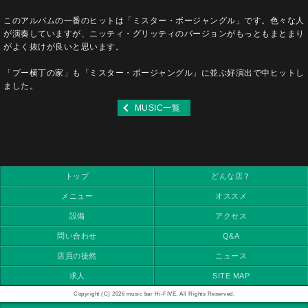
このアルバムの一番のヒットは「ミスター・ボージャングル」です。色々な人
が演奏していますが、ニッティ・グリッティのバージョンがもっともまとまり
がよく抜けが良いと思います。
「プー横丁の家」も「ミスター・ボージャングル」に並ぶ好演出で中ヒットし
ました。
MUSIC一覧
トップ
どんな店？
メニュー
オススメ
設備
アクセス
問い合わせ
Q&A
店員の徒然
ニュース
求人
SITE MAP
Copyright (C) 2026 music bar Hi-FIVE. All Rights Reserved.