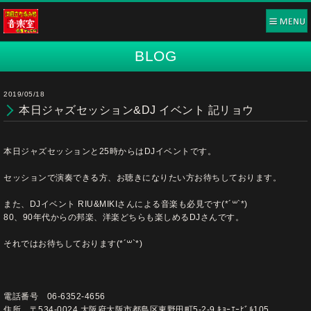
BLOG
2019/05/18
本日ジャズセッション&DJ イベント 記リョウ
本日ジャズセッションと25時からはDJイベントです。
セッションで演奏できる方、お聴きになりたい方お待ちしております。
また、DJイベント RIU&MIKIさんによる音楽も必見です(*´꒳`*)
80、90年代からの邦楽、洋楽どちらも楽しめるDJさんです。
それではお待ちしております(*´꒳`*)
電話番号 06-6352-4656
住所 〒534-0024 大阪府大阪市都島区東野田町5-2-9 ｷｮｰｴｰﾋﾞﾙ105