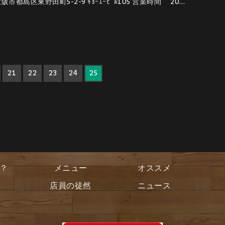
阪市都島区東野田町5-2-9 ｷｮｰｴｰﾋﾞﾙ105 営業時間 20…
21
22
23
24
25
？
メニュー
オススメ
店員の徒然
ニュース