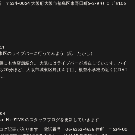
住所 〒534-0024 大阪府大阪市都島区東野田町5-2-9 ｷｮｰｴｰﾋﾞﾙ105
11
東区のライブバーに行ってみよう（記：たかし）
胆にも他店舗紹介。 大阪にはライブバーが点在しています。ハイ
ら20分ほど、大阪市城東区野江４丁目、榎並小学校の近くにDAI
ラ…
/04
 bar Hi-FIVE のスタッフブログを更新していきます
グ記事が入ります 電話番号 06-6352-4656 住所 〒534-00