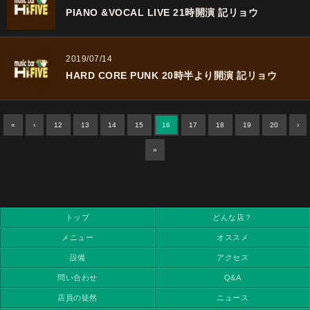
PIANO &VOCAL LIVE 21時開演 記リョウ
2019/07/14
HARD CORE PUNK 20時半より開演 記リョウ
«
‹
12
13
14
15
16
17
18
19
20
›
»
トップ
どんな店？
メニュー
オススメ
設備
アクセス
問い合わせ
Q&A
店員の徒然
ニュース