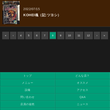
2022/07/15
KOHEI魂（記:ツヨシ）
«
‹
4
5
6
7
8
9
10
11
12
›
»
トップ
どんな店？
メニュー
オススメ
設備
アクセス
問い合わせ
Q&A
店員の徒然
ニュース