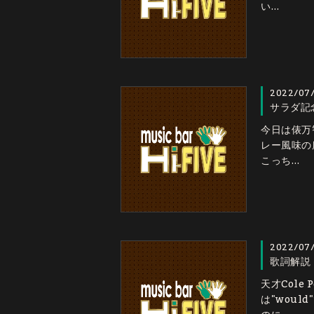
い…
2022/07
サラダ記念
今日は俵万
レー風味の
こっち…
2022/07
歌詞解説 Y
天才Cole
は"woul