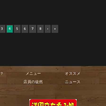
3
4
5
6
7
8
›
»
？
メニュー
オススメ
店員の徒然
ニュース