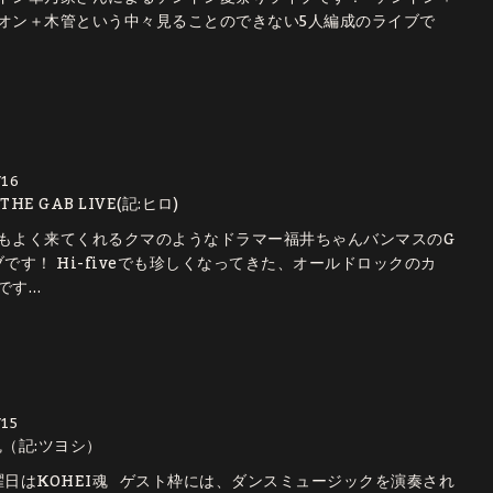
オン＋木管という中々見ることのできない5人編成のライブで
/16
 THE GAB LIVE(記:ヒロ)
もよく来てくれるクマのようなドラマー福井ちゃんバンマスのG
ブです！ Hi-fiveでも珍しくなってきた、オールドロックのカ
です…
/15
魂（記:ツヨシ）
曜日はKOHEI魂 ゲスト枠には、ダンスミュージックを演奏され