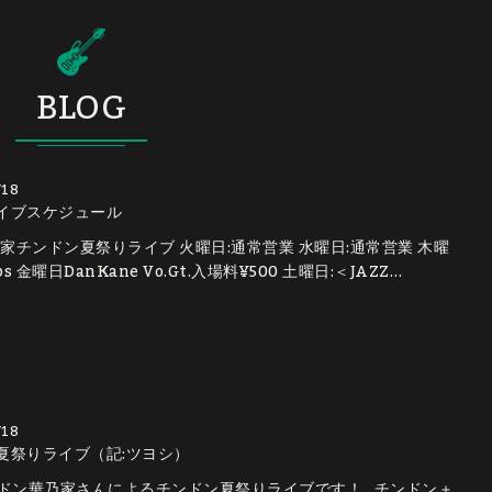
BLOG
/18
イブスケジュール
乃家チンドン夏祭りライブ 火曜日:通常営業 水曜日:通常営業 木曜
eps 金曜日DanKane Vo.Gt.入場料¥500 土曜日:＜JAZZ…
/18
夏祭りライブ（記:ツヨシ）
ドン華乃家さんによるチンドン夏祭りライブです！ チンドン＋