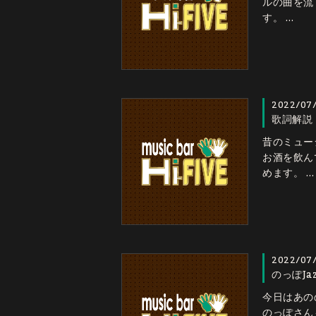
ルの曲を流
す。 …
2022/07
歌詞解説 I
昔のミュー
お酒を飲ん
めます。 …
2022/07
のっぽJazz
今日はあの
のっぽさん