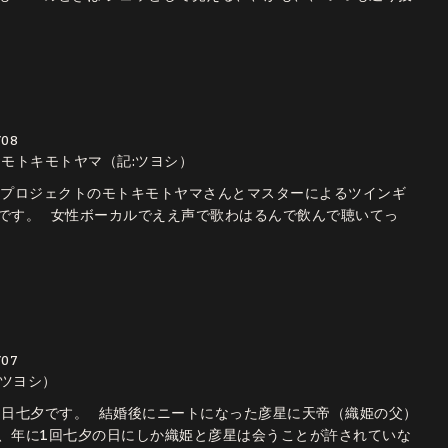
/08
E＞モトキモトヤマ（記:ツヨシ）
Dプロジェクトのモトキモトヤマさんとマスターによるツインギ
です。 女性ボーカルでええ声で歌わはるんで飲んで聴いてっ
/07
:ツヨシ）
7日七夕です。 結婚後にニートになった彦星に天帝（織姫の父）
、年に1回七夕の日にしか織姫と彦星は会うことが許されていな