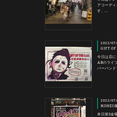
アコーディ
す、…
2022/07
GIFT OF
今日は店に
ABのライ
バーバンド
2022/07
KOHEI
本日第3金