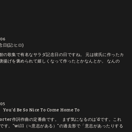
/06
日(記:ヒロ)
智の歌集で有名なサラダ記念日の日ですね。 元は彼氏に作ったカ
唐揚げを褒められて嬉しくなって作ったとかなんとか。 なんの
/05
ou’d Be So Nice To Come Home To
 Porter作詞作曲の定番曲です。 まず気になるのは'dです。これ
d"です。"will（≒意志がある）"の過去形で「意志があったりする