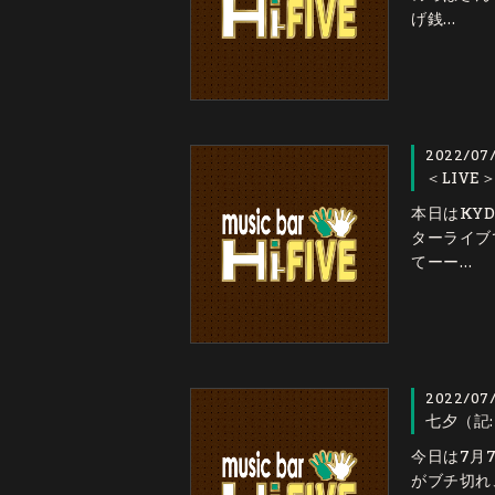
げ銭…
2022/07
＜LIV
本日はKY
ターライブ
てーー…
2022/07
七夕（記
今日は7月
がブチ切れ