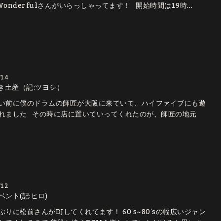
×Wonderfulさんがいらっしゃってます！ 開始時間は19時…
/14
き土産（記:ツヨシ）
い前に僕のドラムの師匠が大阪に来ていて、ハイファイブにも遊
れました その時に店に置いていってくれたのが、師匠の地元
/12
ベント(記:ヒロ)
りに松前さんがDJしてくれてます！ 60's~80'sの幅広いジャン