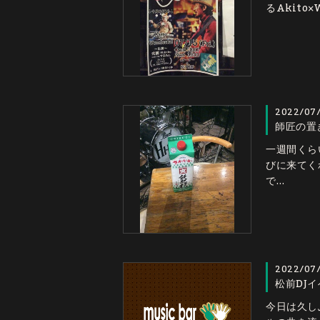
るAkito
2022/07
師匠の置
一週間くら
びに来てく
で…
2022/07
松前DJイ
今日は久しぶ