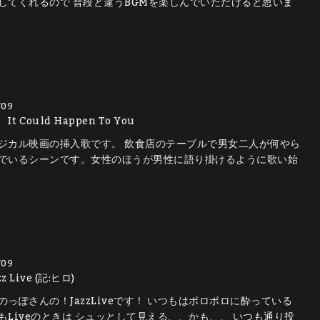
してくれるので 普段と違うBGMを楽しんでいただけると思いま
/09
t Could Happen To You
ジカル映画の挿入歌です。 飲食店のテーブルで男女二人が何やら
でいるシーンです。女性のほうが男性に語り掛けるように歌い始
/09
 Live (記:ヒロ)
のっぽさんの！JazzLiveです！ いつもはボロボロに酔っている
もLiveのときは シュッとして見える、、かも、、 いつも通り投