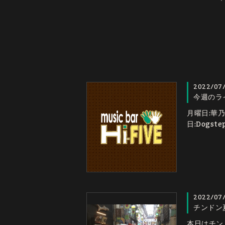
2022/07
今週のラ
月曜日:華
日:Dogst
2022/07
チンドン
本日はチン